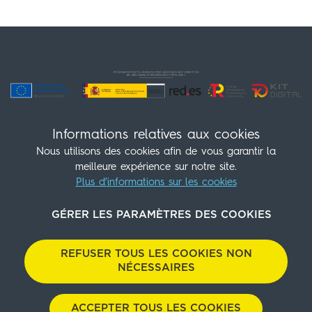
Informations relatives aux cookies
Nous utilisons des cookies afin de vous garantir la
meilleure expérience sur notre site.
Plus d’informations sur les cookies
Suivez-nous!
(+34) 960 30 28 07
GÉRER LES PARAMÈTRES DES COOKIES
info@sleepnvalencia.com
Contact
Politique des cookies
Mentions légales
REFUSER TOUS LES COOKIES NON
NÉCESSAIRES
Politique de confidentialité
Politique environnementale
Politique d’achat
Cookies Panel
With
by
GuestPro
ACCEPTER TOUS LES COOKIES