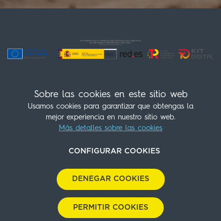
Sobre las cookies en este sitio web
Usamos cookies para garantizar que obtengas la
mejor experiencia en nuestro sitio web.
Más detalles sobre las cookies
¡Síguenos!
(+34) 960 30 28 07
info@sleepnvalencia.com
CONFIGURAR COOKIES
Contacto
Política de cookies
Aviso Legal
DENEGAR COOKIES
Política de privacidad
Política Medioambiental
Políticas de compras
Cookies Panel
With
by
GuestPro
PERMITIR COOKIES