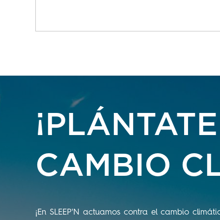
¡PLÁNTATE
CAMBIO CL
¡En SLEEP'N actuamos contra el cambio climáti