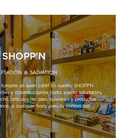
SHOPP'N
PTATION & SALVATION
o tomarte un buen café? En nuestro SHOPP'N
hes y bollería caseros hasta snacks saludables,
echo, artículos de aseo, souvenirs y productos
cance, a cualquier hora, para tu comodidad.