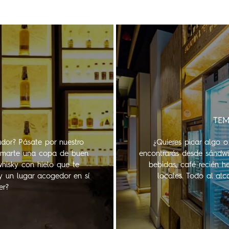
F
TEM
ador? Pásate por nuestro
¿Quieres picar algo 
 tomarte una copa de buen
encontrarás desde sándwic
whisky con hielo que te
bebidas, café recién h
y un lugar acogedor en sí
locales. Todo al al
er?