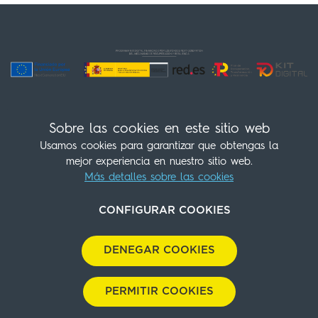
Sobre las cookies en este sitio web
Usamos cookies para garantizar que obtengas la
mejor experiencia en nuestro sitio web.
Más detalles sobre las cookies
¡Síguenos!
(+34) 960 30 28 07
info@sleepnvalencia.com
CONFIGURAR COOKIES
Contacto
Política de cookies
Aviso Legal
DENEGAR COOKIES
Política de privacidad
Política Medioambiental
Políticas de compras
Cookies Panel
With
by
GuestPro
PERMITIR COOKIES